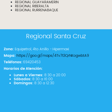
REGIONAL GUAYARAMERIN
REGIONAL RIBERALTA
REGIONAL RURRENABAQUE
Regional Santa Cruz
Zona:
Equipetrol, 4to Anillo - Hipermaxi
Mapa:
https://goo.gl/maps/4Tv7t3QrNKogwbtA9
Teléfonos:
69420453
Horarios de Atención:
Lunes a Viernes:
8:30 a 20:00
Sábados:
8:30 a 16:00
Domingos:
8:30 a 12:30