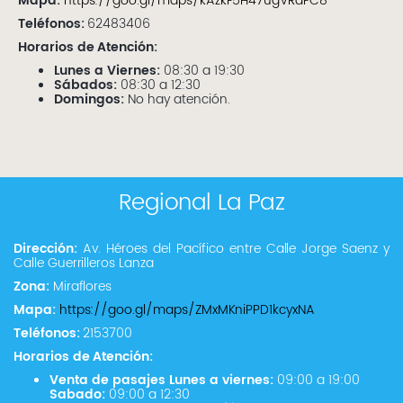
Mapa:
https://goo.gl/maps/kAzkF5H47ugVRaFC8
Teléfonos:
62483406
Horarios de Atención:
Lunes a Viernes:
08:30 a 19:30
Sábados:
08:30 a 12:30
Domingos:
No hay atención.
Regional La Paz
Dirección:
Av. Héroes del Pacífico entre Calle Jorge Saenz y
Calle Guerrilleros Lanza
Zona:
Miraflores
Mapa:
https://goo.gl/maps/ZMxMKniPPD1kcyxNA
Teléfonos:
2153700
Horarios de Atención:
Venta de pasajes Lunes a viernes:
09:00 a 19:00
Sabado:
09:00 a 12:30