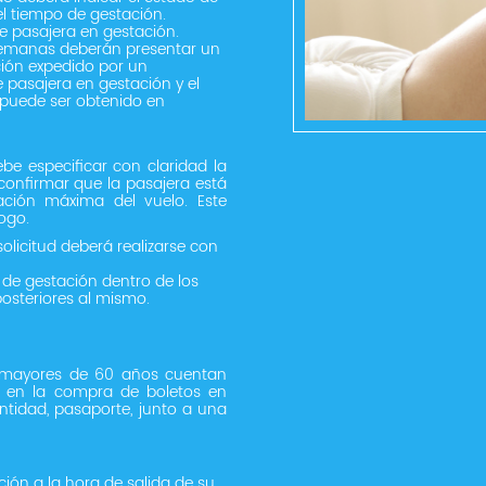
l tiempo de gestación.
e pasajera en gestación.
 semanas deberán presentar un
ción expedido por un
e pasajera en gestación y el
l puede ser obtenido en
be especificar con claridad la
confirmar que la pasajera está
ación máxima del vuelo. Este
ogo.
 solicitud deberá realizarse con
 de gestación dentro de los
 posteriores al mismo.
as mayores de 60 años cuentan
) en la compra de boletos en
entidad, pasaporte, junto a una
ción a la hora de salida de su