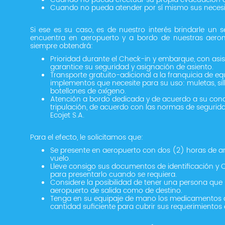
Cuando no pueda atender por sí mismo sus necesid
Si ese es su caso, es de nuestro interés brindarle un s
encuentra en aeropuerto y a bordo de nuestras aeron
siempre obtendrá:
Prioridad durante el Check-in y embarque, con asi
garantice su seguridad y asignación de asiento.
Transporte gratuito-adicional a la franquicia de eq
implementos que necesite para su uso: muletas, sil
botellones de oxígeno.
Atención a bordo dedicada y de acuerdo a su condi
tripulación, de acuerdo con las normas de segurida
Ecojet S.A.
Para el efecto, le solicitamos que:
Se presente en aeropuerto con dos (2) horas de ant
vuelo.
Lleve consigo sus documentos de identificación y C
para presentarlo cuando se requiera.
Considere la posibilidad de tener una persona que
aeropuerto de salida como de destino.
Tenga en su equipaje de mano los medicamentos q
cantidad suficiente para cubrir sus requerimiento