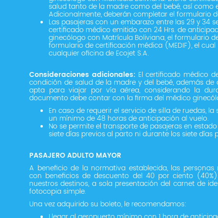
salud tanto de la madre como del bebé, así como e
Adicionalmente, deberán completar el formulario d
Las pasajeras con un embarazo entre las 29 y 34
certificado médico emitido con 24 Hrs. de anticipa
ginecólogo con Matrícula Boliviana, el formulario d
formulario de certificación médica (MEDIF), el cua
cualquier oficina de Ecojet S.A.
Consideraciones adicionales:
El certificado médico de
condición de salud de la madre y del bebé, además de 
apta para viajar por vía aérea, considerando la dur
documento debe contar con la firma del médico ginecól
En caso de requerir el servicio de silla de ruedas, la
un mínimo de 48 horas de anticipación al vuelo.
No se permite el transporte de pasajeras en estado
siete días previos al parto ni durante los siete días
PASAJERO ADULTO MAYOR
A beneficio de la normativa establecida, las person
con beneficios de descuento del 40 por ciento (40%
nuestros destinos, a sola presentación del carnet de id
fotocopia simple.
Una vez adquirido su boleto, le recomendamos:
Llegar al aeropuerto mínimo con 1 hora de anticipa