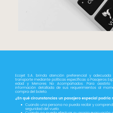
Ecojet S.A. brinda atención preferencial y adecuada
transporte mediante políticas específicas a Pasajeros Esp
edad y Menores No Acompañados. Para asistirlo efi
información detallada de sus requerimientos al mome
compra del boleto.
¿En qué circunstancias un pasajero especial podría 
Cuando una persona no pueda recibir y comprender
seguridad del vuelo.
Cuando no pueda efectuar su propia evacuación d