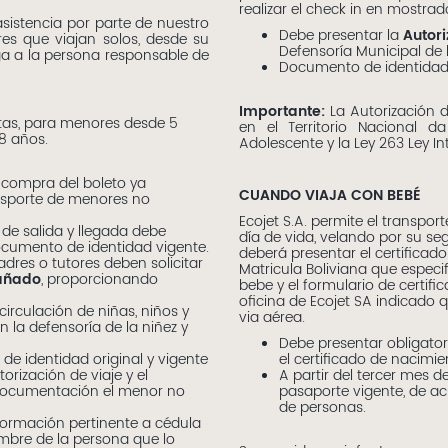
realizar el check in en mostrad
 asistencia por parte de nuestro
Debe presentar la
Autori
es que viajan solos, desde su
Defensoría Municipal de 
ega a la persona responsable de
Documento de identidad 
Importante:
La Autorización d
utas, para menores desde 5
en el Territorio Nacional 
8 años.
Adolescente y la Ley 263 Ley In
la compra del boleto ya
CUANDO VIAJA CON BEBÉ
ansporte de menores no
Ecojet S.A. permite el transpor
 de salida y llegada debe
día de vida, velando por su s
documento de identidad vigente.
deberá presentar el certificad
dres o tutores deben solicitar
Matricula Boliviana que especi
añado
, proporcionando
bebe y el formulario de certif
oficina de Ecojet SA indicado 
irculación de niñas, niños y
via aérea.
n la defensoría de la niñez y
Debe presentar obligator
el certificado de nacimie
e identidad original y vigente
A partir del tercer mes d
rización de viaje y el
pasaporte vigente, de acu
documentación el menor no
de personas.
ormación pertinente a cédula
ombre de la persona que lo