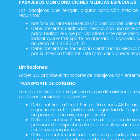
PASAJEROS CON CONDICIONES MÉDICAS ESPECIALES
Los pasajeros que tengan alguna condición médica d
requisitos:
Notificar durante la reserva y/o compra del boleto
Debe presentar certificado médico con una antelac
parar realizar el viaje por vía aérea. Este debe desc
indicar que el transporte no afectará ni agravará s
acuerdo al D.S 285 art. 34.
Debe presentar el formulario Certificación Médica d
por su médico tratante. Este formulario puede recab
Limitaciones:
Ecojet S.A. prohíbe el transporte de pasajeros con enfe
TRANSPORTE DE OXÍGENO
En caso de viajar con su propio equipo de asistencia resp
por favor considere lo siguiente:
Debe notificar a Ecojet S.A. por lo menos 48 horas 
requerimiento. Por políticas de seguridad de Ecojet 
un pasajero con oxígeno por vuelo.
Debe presentarse 2 horas antes de la salida de su v
personal de despachos efectúe la verificación nece
ser éstos transportados.
Debe presentar certificado médico que indique la 
requiere, considerando que el botellón de oxígeno 