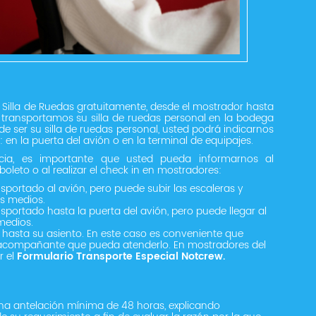
de Silla de Ruedas gratuitamente, desde el mostrador hasta
 transportamos su silla de ruedas personal en la bodega
e ser su silla de ruedas personal, usted podrá indicarnos
da: en la puerta del avión o en la terminal de equipajes.
ncia, es importante que usted pueda informarnos al
leto o al realizar el check in en mostradores:
nsportado al avión, pero puede subir las escaleras y
s medios.
nsportado hasta la puerta del avión, pero puede llegar al
medios.
o hasta su asiento. En este caso es conveniente que
 acompañante que pueda atenderlo. En mostradores del
r el
Formulario Transporte Especial Notcrew.
n una antelación mínima de 48 horas, explicando