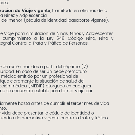
ores:
zación de Viaje vigente
, tramitado en oficinas de la
la Niñez y Adolescencia.
del menor (cédula de identidad, pasaporte vigente).
e Viaje para circulación de Niñas, Niños y Adolescentes
da cumplimiento a la Ley 548 Código Niña, Niño y
tegral Contra la Trata y Tráfico de Personas.
te de recién nacidos a partir del séptimo (7)
eguridad. En caso de ser un bebé prematuro
o médico emitido por un profesional de
fique claramente la situación de salud del
icación médica (MEDIF) otorgado en cualquier
que se encuentra estable para tomar viaje por
iamente hasta antes de cumplir el tercer mes de vida
nto.
e vida, debe presentar la cédula de identidad o
erdo a la normativa vigente contra la trata y tráfico