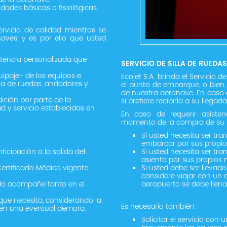
ades básicas o fisiológicas.
ervicio de calidad mientras se
aves, y es por ello que usted
stencia personalizada que
SERVICIO DE SILLA DE RUEDAS
uipaje- de los equipos e
Ecojet S.A. brinda el Servicio 
la de ruedas, andadores y
el punto de embarque, o bien,
de nuestra aeronave. En caso d
ción por parte de la
si prefiere recibirla a su llega
d y servicio establecidas en
En caso de requerir asiste
momento de la compra de su bo
Si usted necesita ser tra
embarcar por sus propio
icipación a la salida del
Si usted necesita ser tra
asiento por sus propios 
ertificado Médico vigente,
Si usted debe ser llevad
considere viajar con un
 lo acompañe tanto en el
aeropuerto se debe llena
ue necesita, considerando la
Es necesario también:
s en una eventual demora.
Solicitar el servicio co