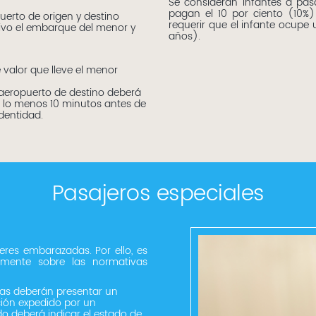
Se consideran infantes a pa
pagan el 10 por ciento (10%)
uerto de origen y destino
requerir que el infante ocupe 
ivo el embarque del menor y
años).
 valor que lleve el menor
 aeropuerto de destino deberá
r lo menos 10 minutos antes de
dentidad.
Pasajeros especiales
jeres embarazadas. Por ello, es
amente sobre las normativas
nas deberán presentar un
ción expedido por un
do deberá indicar el estado de