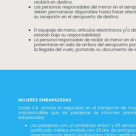
recibirá en destino.
Las personas responsables del menor en el aerop
deben permanecer disponibles hasta hacer efect
su recepción en el aeropuerto de destino.
El equipaje de mano, artículos electrónicos y/o de
estarán bajo su responsabilidad.
La persona responsable de recibir al menor en el
presentarse en sala de arribos del aeropuerto po
la llegada del vuelo, portando su documento de i
MUJERES EMBARAZADAS
Ecojet S.A. prioriza la seguridad en el transporte de mu
imprescindible que las pasajeras se informen previ
establecidas:
Las pasajeras con un embarazo entre 1 y 28 sema
certificado médico emitido con 24 Hrs. de anticipa
ginecólogo con Matrícula Boliviana. Dicho certifica