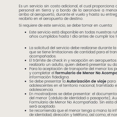
Es un servicio sin costo adicional, el cual proporciona
personal en tierra y a bordo de la aeronave a menor
arribo al aeropuerto, durante el vuelo y hasta su entr
recibirlo en el aeropuerto de destino.
Si requiere de este servicio, se debe tomar en cuenta:
Este servicio está disponible en todas nuestras r
años cumplidos hasta 1 día antes de cumplir los 1
La solicitud del servicio debe realizarse durante 
que se tiene limitaciones de cantidad para el tr
acompañados.
El trámite de check in y recepción en aeropuertos
realizarlo un adulto, quien deberá presentar su 
Para la aceptación de transporte del menor los pa
y completar el
formulario de
Menor No Acomp
información fidedigna.
Se debe presentar la
Autorización de viaje
para c
adolescentes en el territorio nacional, tramitado e
adolescencia.
En mostradores se debe presentar: el documento d
del menor (cédula de identidad o pasaporte), Auto
Formulario de Menor No Acompañado. Sin esta 
será aceptado.
Se recomienda que el menor tenga a mano la inf
de identidad, dirección y teléfono, así como, el n