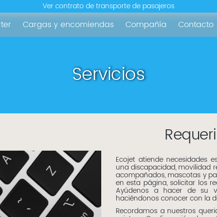
Ver contrato de transporte de pasajeros
ter
Cargas y encomiendas
Compañía
Contacto
Servicios
Requeri
Ecojet atiende necesidades e
una discapacidad, movilidad 
acompañados, mascotas y para 
en esta página, solicitar los r
Ayúdenos a hacer de su vi
haciéndonos conocer con la de
Recordamos a nuestros querid