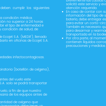
brevemente las causas de
solicitó este servicio y 
eben cumplir los siguientes
atención requerida.
En caso de contar con su
información del tipo de s
 la condición médica.
batería, debe entregar e
ión no superior a 24 horas
para evitar un corto-circ
ribir el tipo de enfermedad e
También es necesario qu
u condición de salud, de
para desarmar y rearmar l
transportada en la bode
e Ecojet S.A. (MEDIF), llenado
Por otra parte, al moment
arlo en oficinas de Ecojet S.A.
contienen líquidos corro
precauciones y medidas 
rmedades infectocontagiosas.
iratoria (botellón de oxígeno),
antes del vuelo este
S.A. solo se podrá transportar
uelo, a fin de que nuestro
saria de los equipos antes de
cantidad de oxígeno que
a transportar debe tener un