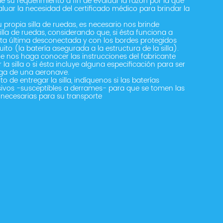
 su requerimiento a fin de evaluar la razón por la que
evaluar la necesidad del certificado médico para brindar la
 propia silla de ruedas, es necesario nos brinde
illa de ruedas, considerando que, si ésta funciona a
sta última desconectada y con los bordes protegidos
uito (la batería asegurada a la estructura de la silla).
e nos haga conocer las instrucciones del fabricante
a silla o si ésta incluye alguna especificación para ser
ga de una aeronave.
o de entregar la silla, indíquenos si las baterías
sivos -susceptibles a derrames- para que se tomen las
necesarias para su transporte