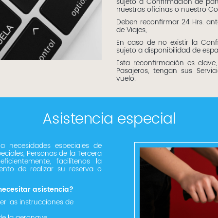
sujeto a Confirmación de part
nuestras oficinas o nuestro Co
Deben reconfirmar 24 Hrs. an
de Viajes,
En caso de no existir la Conf
sujeto a disponibilidad de espa
Esta reconfirmación es clave
Pasajeros, tengan sus Servic
vuelo.
Asistencia especial
 a necesidades especiales de
eciales, Personas de la Tercera
cientemente, facilítenos la
nto de realizar su reserva o
necesitar asistencia?
 las instrucciones de
e la aeronave.